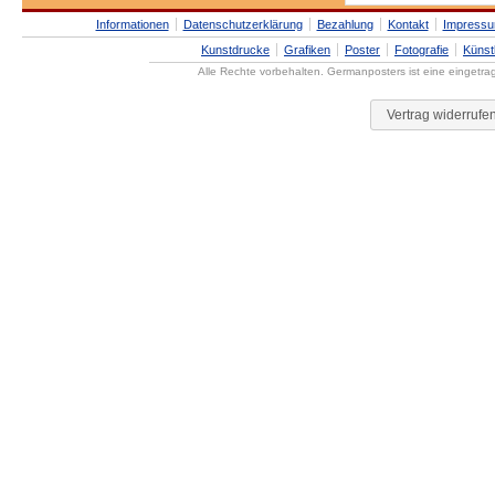
Informationen
Datenschutzerklärung
Bezahlung
Kontakt
Impress
Kunstdrucke
Grafiken
Poster
Fotografie
Künst
Alle Rechte vorbehalten. Germanposters ist eine eingetr
Vertrag widerrufe