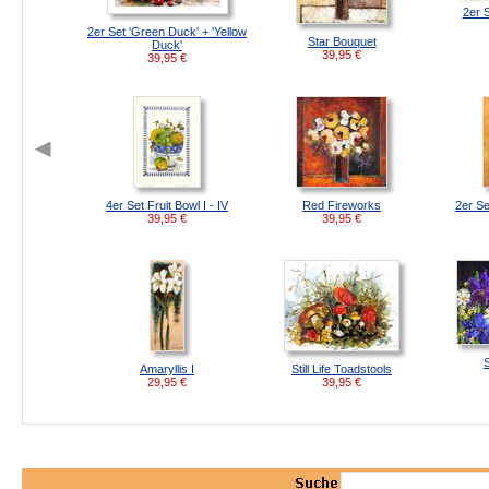
2er S
2er Set 'Green Duck' + 'Yellow
Star Bouquet
Duck'
39,95
€
39,95
€
4er Set Fruit Bowl I - IV
Red Fireworks
2er Se
39,95
€
39,95
€
Amaryllis I
Still Life Toadstools
29,95
€
39,95
€