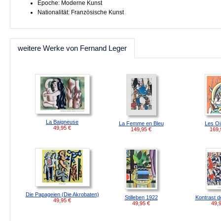
Epoche: Moderne Kunst
Nationalität: Französische Kunst
weitere Werke von Fernand Leger
La Baigneuse
La Femme en Bleu
Les O
49,95
€
149,95
€
169,
Die Papageien (Die Akrobaten)
Stilleben 1922
Kontrast 
49,95
€
49,95
€
49,