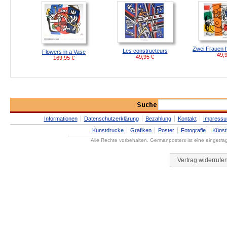
Zwei Frauen 
Les constructeurs
Flowers in a Vase
49,
49,95
€
169,95
€
Informationen
Datenschutzerklärung
Bezahlung
Kontakt
Impress
Kunstdrucke
Grafiken
Poster
Fotografie
Künst
Alle Rechte vorbehalten. Germanposters ist eine eingetr
Vertrag widerrufe