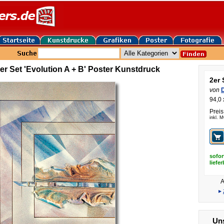
er Set 'Evolution A + B' Poster Kunstdruck
2er 
von
D
94,0 
Preis
inkl. 
sofor
liefe
A
▸
Uns