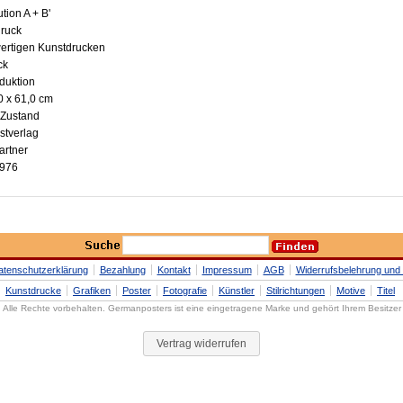
ution A + B'
druck
wertigen Kunstdrucken
ck
oduktion
0 x 61,0 cm
 Zustand
stverlag
artner
1976
atenschutzerklärung
Bezahlung
Kontakt
Impressum
AGB
Widerrufsbelehrung und 
Kunstdrucke
Grafiken
Poster
Fotografie
Künstler
Stilrichtungen
Motive
Titel
Alle Rechte vorbehalten. Germanposters ist eine eingetragene Marke und gehört Ihrem Besitzer
Vertrag widerrufen