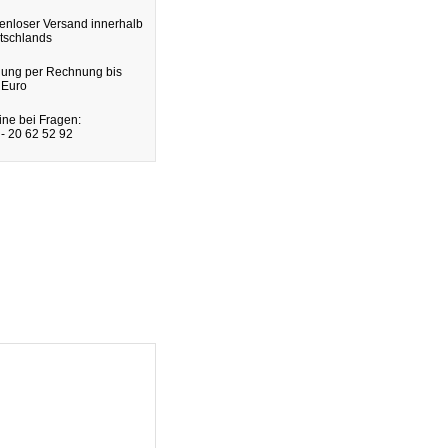
enloser Versand innerhalb
tschlands
lung per Rechnung bis
 Euro
ine bei Fragen:
- 20 62 52 92