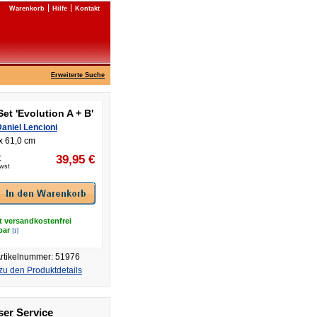
Warenkorb
Hilfe
Kontakt
Erweiterte Suche
Set 'Evolution A + B'
aniel Lencioni
x 61,0 cm
:
39,95
€
Mwst
t versandkostenfrei
[i]
rbar
rtikelnummer: 51976
zu den Produktdetails
er Service