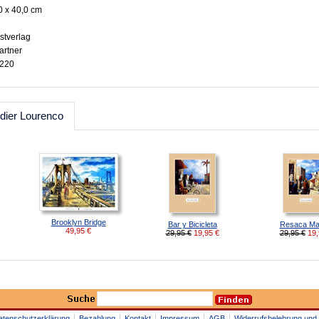
0 x 40,0 cm
stverlag
artner
3220
dier Lourenco
Brooklyn Bridge
Bar y Bicicleta
Resaca Mat
49,95
€
29,95 €
19,95
€
29,95 €
19,
atenschutzerklärung
Bezahlung
Kontakt
Impressum
AGB
Widerrufsbelehrung und 