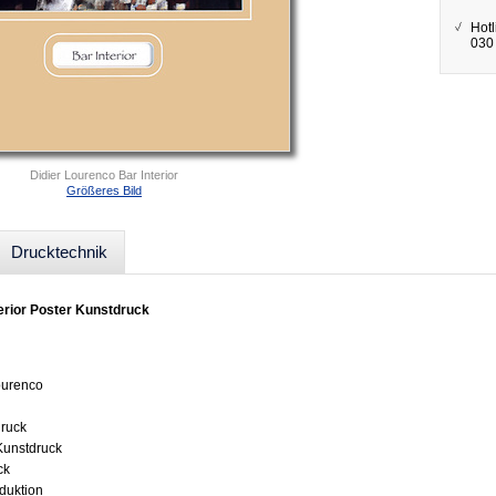
Hotl
030 
Didier Lourenco Bar Interior
Größeres Bild
Drucktechnik
erior Poster Kunstdruck
Lourenco
druck
 Kunstdruck
ck
oduktion