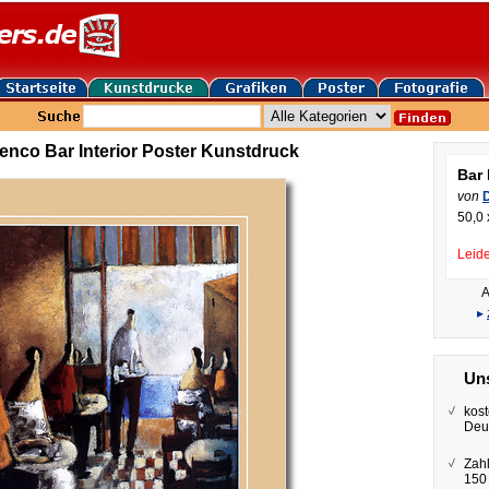
renco Bar Interior Poster Kunstdruck
Bar 
von
50,0 
Leide
A
▸
Uns
kost
Deu
Zah
150