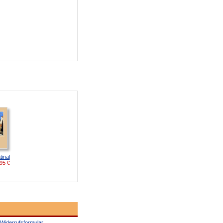
inal
95
€
Widerrufsformular