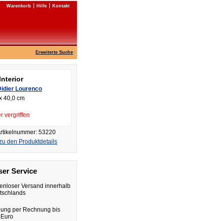
Warenkorb
Hilfe
Kontakt
Erweiterte Suche
Interior
Didier Lourenco
x 40,0 cm
r vergriffen
rtikelnummer: 53220
zu den Produktdetails
er Service
enloser Versand innerhalb
tschlands
lung per Rechnung bis
 Euro