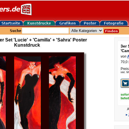
 Set 'Lucie' + 'Camilla' + 'Sahra' Poster
Kunstdruck
3er 
'Cam
von
70,0 
Preis
inkl. 
sofor
liefe
A
▸