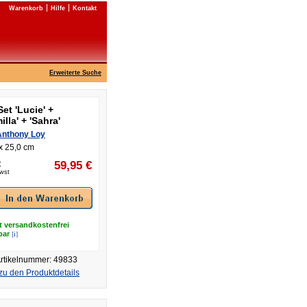
Warenkorb
Hilfe
Kontakt
Erweiterte Suche
Set 'Lucie' +
illa' + 'Sahra'
Anthony Loy
x 25,0 cm
:
59,95
€
Mwst
t versandkostenfrei
[i]
rbar
rtikelnummer: 49833
zu den Produktdetails