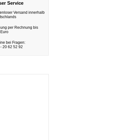
er Service
enloser Versand innerhalb
tschlands
lung per Rechnung bis
 Euro
ine bei Fragen:
- 20 62 52 92