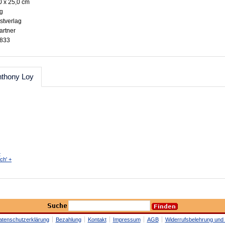
0 x 25,0 cm
ig
stverlag
artner
9833
nthony Loy
+
ch' +
atenschutzerklärung
Bezahlung
Kontakt
Impressum
AGB
Widerrufsbelehrung und 