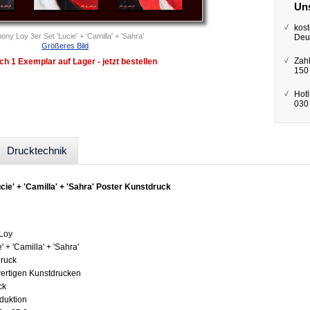
Uns
kost
ony Loy 3er Set 'Lucie' + 'Camilla' + 'Sahra'
Deu
Größeres Bild
Zah
ch 1 Exemplar auf Lager - jetzt bestellen
150
Hotl
030 
Drucktechnik
cie' + 'Camilla' + 'Sahra' Poster Kunstdruck
 Loy
e' + 'Camilla' + 'Sahra'
druck
wertigen Kunstdrucken
ck
oduktion