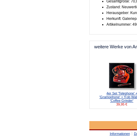
Gesamtgröße: 70,
Zustand: Neuwert
Herausgeber: Kun
Herkunft: Galeriep
Artikelnummer: 4
weitere Werke von A
4er Set 'Telephone' 
'Gramophone' + 'Fob Wat
'Coffee Grinder'
39,95
€
Informationen
D