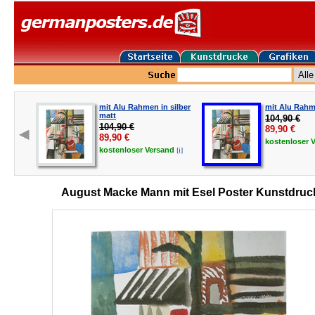
mit Alu Rahmen in silber
mit Alu Rahm
matt
104,90 €
104,90 €
89,90
€
89,90
€
kostenloser
[i]
kostenloser
Versand
August Macke Mann mit Esel Poster Kunstdruc