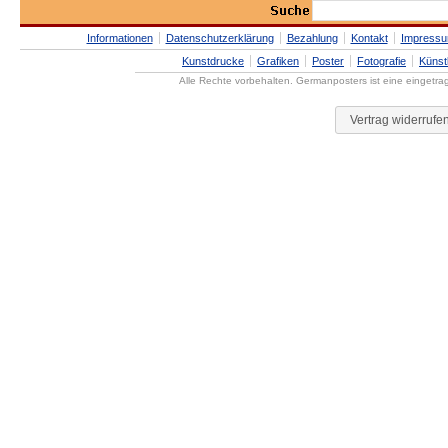
Informationen
Datenschutzerklärung
Bezahlung
Kontakt
Impress
Kunstdrucke
Grafiken
Poster
Fotografie
Künst
Alle Rechte vorbehalten. Germanposters ist eine eingetr
Vertrag widerrufe