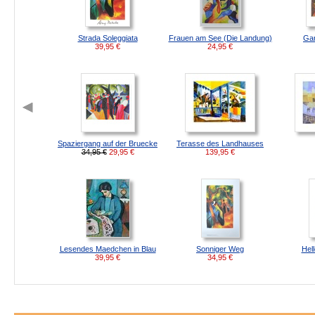
Strada Soleggiata
Frauen am See (Die Landung)
Gar
39,95
€
24,95
€
Spaziergang auf der Bruecke
Terasse des Landhauses
34,95 €
29,95
€
139,95
€
Lesendes Maedchen in Blau
Sonniger Weg
Hel
39,95
€
34,95
€