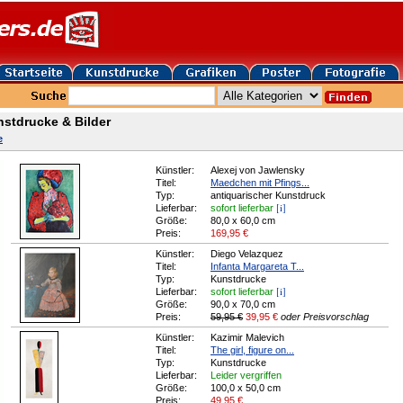
stdrucke & Bilder
e
Künstler:
Alexej von Jawlensky
Titel:
Maedchen mit Pfings...
Typ:
antiquarischer Kunstdruck
[i]
Lieferbar:
sofort lieferbar
Größe:
80,0 x 60,0 cm
Preis:
169,95
€
Künstler:
Diego Velazquez
Titel:
Infanta Margareta T...
Typ:
Kunstdrucke
[i]
Lieferbar:
sofort lieferbar
Größe:
90,0 x 70,0 cm
Preis:
59,95 €
39,95
€
oder Preisvorschlag
Künstler:
Kazimir Malevich
Titel:
The girl, figure on...
Typ:
Kunstdrucke
Lieferbar:
Leider vergriffen
Größe:
100,0 x 50,0 cm
Preis:
49,95
€