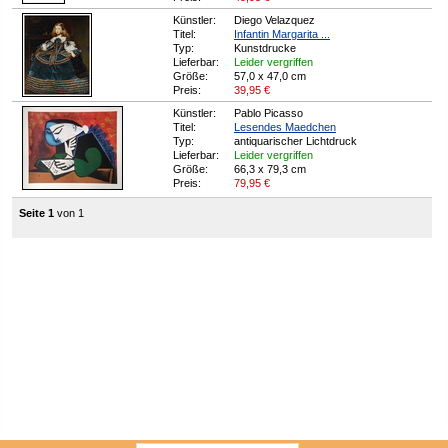
Künstler:
Diego Velazquez
Titel:
Infantin Margarita ...
Typ:
Kunstdrucke
Lieferbar:
Leider vergriffen
Größe:
57,0 x 47,0 cm
Preis:
39,95
€
Künstler:
Pablo Picasso
Titel:
Lesendes Maedchen
Typ:
antiquarischer Lichtdruck
Lieferbar:
Leider vergriffen
Größe:
66,3 x 79,3 cm
Preis:
79,95
€
Seite 1
von 1