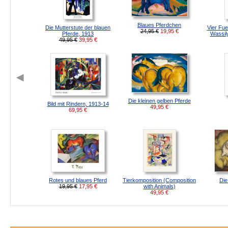
Blaues Pferdchen
Die Mutterstute der blauen
Vier Fue
24,95 €
19,95
€
Pferde, 1913
Wassil
49,95 €
39,95
€
Die kleinen gelben Pferde
Bild mit Rindern, 1913-14
49,95
€
69,95
€
Rotes und blaues Pferd
Tierkomposition (Composition
Die
19,95 €
17,95
€
with Animals)
49,95
€