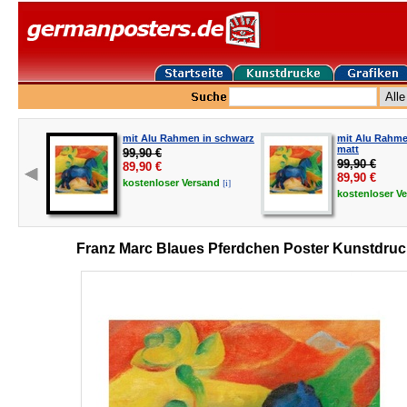
mit Alu Rahmen in schwarz
mit Alu Rahmen
matt
99,90 €
99,90 €
89,90
€
89,90
€
[i]
kostenloser
Versand
kostenloser
V
Franz Marc Blaues Pferdchen Poster Kunstdruc