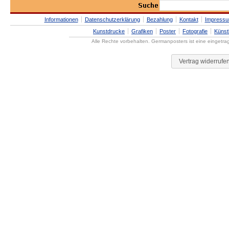
Informationen
Datenschutzerklärung
Bezahlung
Kontakt
Impress
Kunstdrucke
Grafiken
Poster
Fotografie
Künst
Alle Rechte vorbehalten. Germanposters ist eine eingetr
Vertrag widerrufe