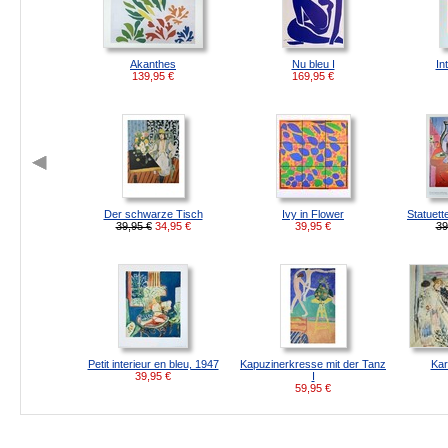
Akanthes
Nu bleu I
In
139,95
€
169,95
€
Der schwarze Tisch
Ivy in Flower
Statuette
39,95 €
34,95
€
39,95
€
39
Petit interieur en bleu, 1947
Kapuzinerkresse mit der Tanz
Kar
39,95
€
I
59,95
€