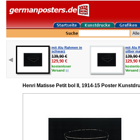
mit Alu Rahmen in
mit Alu 
schwarz
silber ma
139,90 €
139,90 
129,90
€
129,90
kostenloser
kostenlo
[i]
Versand
Versand
Henri Matisse Petit bol II, 1914-15 Poster Kunstdr