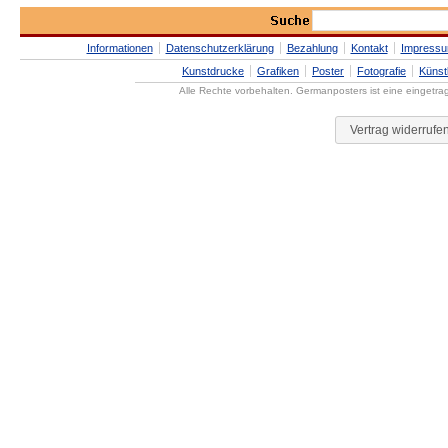
Informationen
Datenschutzerklärung
Bezahlung
Kontakt
Impress
Kunstdrucke
Grafiken
Poster
Fotografie
Künst
Alle Rechte vorbehalten. Germanposters ist eine eingetr
Vertrag widerrufe