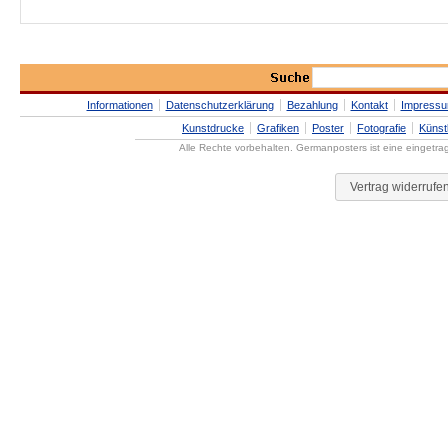
Informationen
Datenschutzerklärung
Bezahlung
Kontakt
Impress
Kunstdrucke
Grafiken
Poster
Fotografie
Künst
Alle Rechte vorbehalten. Germanposters ist eine eingetr
Vertrag widerrufe