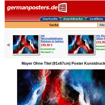
mit
mit Al
Wechselbildhalter
Silber 
Rahmen in farblos
219,9
199,90
€
kosten
kostenloser
Versa
[i]
Versand
Mayer Ohne Titel (91x67cm) Poster Kunstdruc