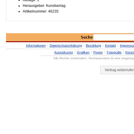
Auflage: 1
Herausgeber: Kunstverlag
Artikelnummer: 46235
Informationen
Datenschutzerklärung
Bezahlung
Kontakt
Impress
Kunstdrucke
Grafiken
Poster
Fotografie
Künst
Alle Rechte vorbehalten. Germanposters ist eine eingetr
Vertrag widerrufe