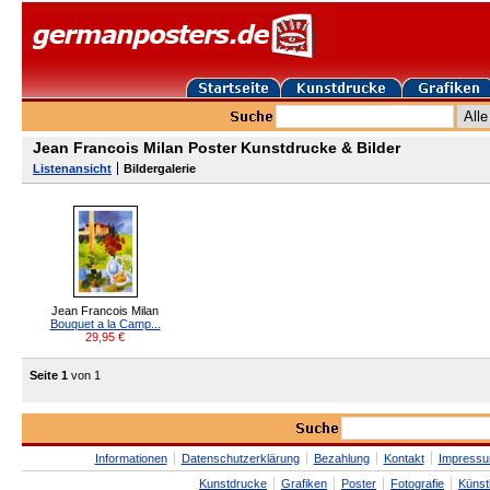
Jean Francois Milan Poster Kunstdrucke & Bilder
Listenansicht
Bildergalerie
Jean Francois Milan
Bouquet a la Camp...
29,95
€
Seite 1
von 1
Informationen
Datenschutzerklärung
Bezahlung
Kontakt
Impress
Kunstdrucke
Grafiken
Poster
Fotografie
Künst