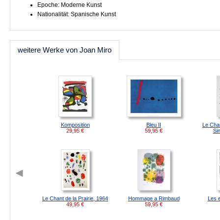
Epoche: Moderne Kunst
Nationalität: Spanische Kunst
weitere Werke von Joan Miro
Komposition
Bleu II
Le Chan
29,95
€
59,95
€
Si
Le Chant de la Prairie, 1964
Hommage a Rimbaud
Les e
49,95
€
59,95
€