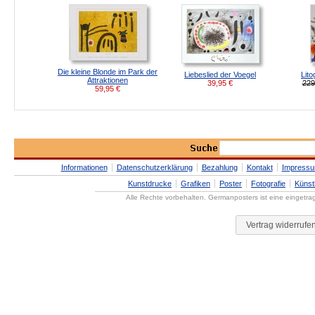
Die kleine Blonde im Park der
Liebeslied der Voegel
Lito
Attraktionen
39,95
€
229
59,95
€
Informationen
Datenschutzerklärung
Bezahlung
Kontakt
Impress
Kunstdrucke
Grafiken
Poster
Fotografie
Künst
Alle Rechte vorbehalten. Germanposters ist eine eingetr
Vertrag widerrufe