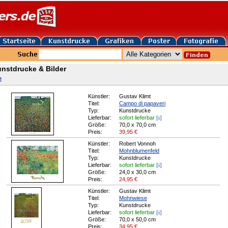
nstdrucke & Bilder
e
Künstler:
Gustav Klimt
Titel:
Campo di papaveri
Typ:
Kunstdrucke
[i]
Lieferbar:
sofort lieferbar
Größe:
70,0 x 70,0 cm
Preis:
39,95
€
Künstler:
Robert Vonnoh
Titel:
Mohnblumenfeld
Typ:
Kunstdrucke
[i]
Lieferbar:
sofort lieferbar
Größe:
24,0 x 30,0 cm
Preis:
24,95
€
Künstler:
Gustav Klimt
Titel:
Mohnwiese
Typ:
Kunstdrucke
[i]
Lieferbar:
sofort lieferbar
Größe:
70,0 x 50,0 cm
Preis:
34,95
€