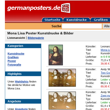
Mona Lisa Poster Kunstdrucke & Bilder
Listenansicht
Bildergalerie
Kategorien
Künstler:
Leonard
Titel:
Mona L
Typ:
Kunstd
Kunstdrucke
Lieferbar:
in 6-8 
Grafiken
Größe:
71,0 x 
Poster
Preis:
39,95
€
Fotografie
Künstler:
Andy W
Titel:
Two Go
Highlights
Typ:
Kunstd
Lieferbar:
Leider v
Unter
Highlights
finden
Größe:
86,0 x 
Sie ähnliche Motive wie
Preis:
89,95
€
Mona Lisa.
Künstler:
Andy W
Titel:
Zwei ma
Typ:
Kunstd
Angebote
Lieferbar:
Leider v
Größe:
61,4 x 
Unter
Angebote
finden
Preis:
69,95
€