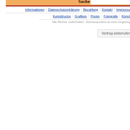
Informationen
Datenschutzerklärung
Bezahlung
Kontakt
Impress
Kunstdrucke
Grafiken
Poster
Fotografie
Künst
Alle Rechte vorbehalten. Germanposters ist eine eingetr
Vertrag widerrufe