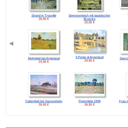
Strand in Trouville
Seerosenteich mit japanischer
39,95
€
Bruecke
29,95
€
Il Ponte di Argenteuil
Mohnfeld bei Argenteuil
Seero
29,95
€
24,95
€
Tulpenfeld bei Sassenheim
Poppyfield 1898
Frau 
39,95
€
39,95
€