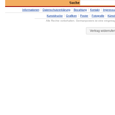
Informationen
Datenschutzerklärung
Bezahlung
Kontakt
Impress
Kunstdrucke
Grafiken
Poster
Fotografie
Künst
Alle Rechte vorbehalten. Germanposters ist eine eingetr
Vertrag widerrufe