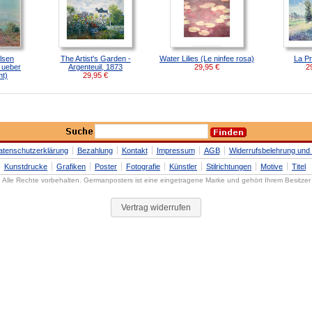
lsen
The Artist's Garden -
Water Lilies (Le ninfee rosa)
La P
 ueber
Argenteuil, 1873
29,95
€
2
t)
29,95
€
atenschutzerklärung
Bezahlung
Kontakt
Impressum
AGB
Widerrufsbelehrung und 
Kunstdrucke
Grafiken
Poster
Fotografie
Künstler
Stilrichtungen
Motive
Titel
Alle Rechte vorbehalten. Germanposters ist eine eingetragene Marke und gehört Ihrem Besitzer
Vertrag widerrufen