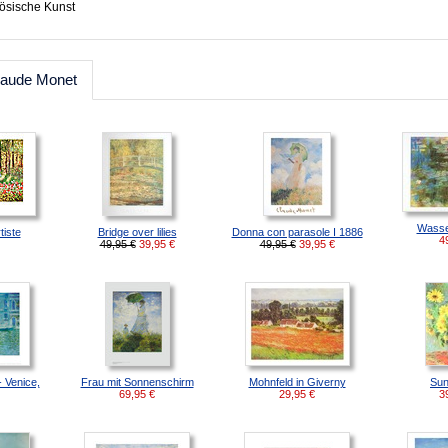
zösische Kunst
laude Monet
Wasser
tiste
Bridge over lilies
Donna con parasole I 1886
4
49,95 €
39,95
€
49,95 €
39,95
€
 Venice,
Frau mit Sonnenschirm
Mohnfeld in Giverny
Sun
69,95
€
29,95
€
3