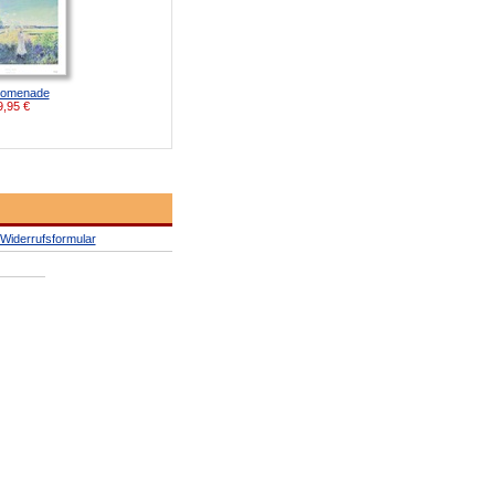
romenade
9,95
€
Widerrufsformular