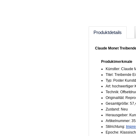
Produktdetails
Claude Monet Treibende
Produktmerkmale
Künstler: Claude 
Titel: Treibende E
Typ: Poster Kunst
Art: hochwertiger
Technik: Offsetdru
Originalität: Repr
Gesamtgröße: 57,
Zustand: Neu
Herausgeber: Kun
Artikelnummer: 3
Stilrichtung:
Impre
Epoche: Klassisc