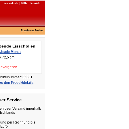
Warenkorb
Hilfe
Kontakt
Erweiterte Suche
bende Eisschollen
Claude Monet
x 72,5 cm
r vergriffen
rtikelnummer: 35381
zu den Produktdetails
er Service
enloser Versand innerhalb
tschlands
lung per Rechnung bis
 Euro