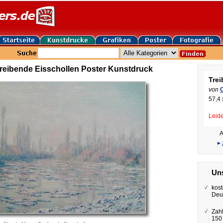
reibende Eisschollen Poster Kunstdruck
Trei
von
57,4 
Leide
A
▸
Uns
kost
Deu
Zah
150