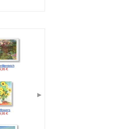
lilienteich
9,95
€
flowers
9,95
€