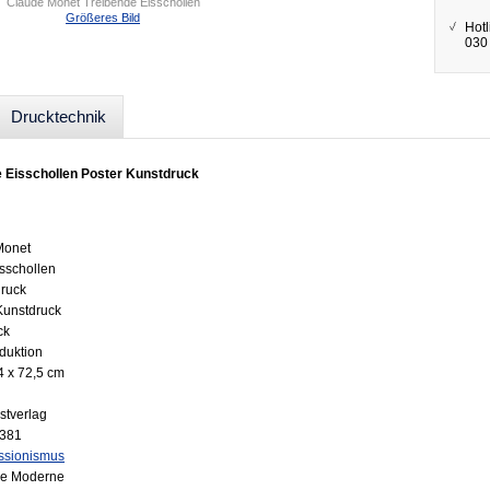
Claude Monet Treibende Eisschollen
Größeres Bild
Hotl
030 
Drucktechnik
 Eisschollen Poster Kunstdruck
Monet
isschollen
druck
 Kunstdruck
ck
oduktion
4 x 72,5 cm
stverlag
5381
ssionismus
he Moderne