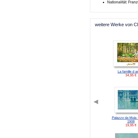
Nationalität: Fran
weitere Werke von C
La famille d ar
34,95
€
Palazzo da Mula -
1908
19,95
€