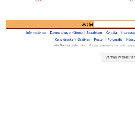
39,95
€
39,
Informationen
Datenschutzerklärung
Bezahlung
Kontakt
Impress
Kunstdrucke
Grafiken
Poster
Fotografie
Künst
Alle Rechte vorbehalten. Germanposters ist eine eingetr
Vertrag widerrufe