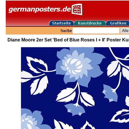
Diane Moore 2er Set 'Bed of Blue Roses I + II' Poster K