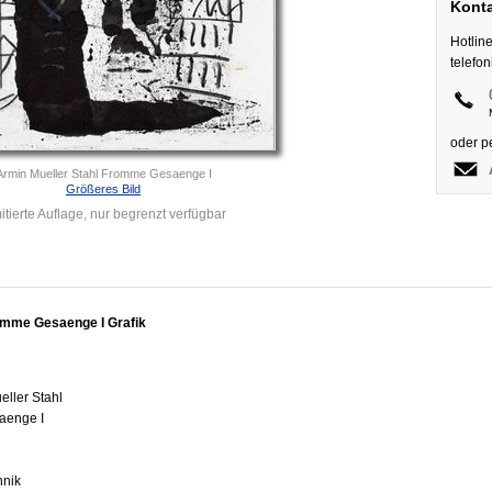
Konta
Hotlin
telefo
oder p
Armin Mueller Stahl Fromme Gesaenge I
Größeres Bild
itierte Auflage, nur begrenzt verfügbar
omme Gesaenge I Grafik
eller Stahl
aenge I
hnik