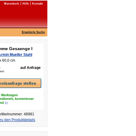
Warenkorb
Hilfe
Kontakt
Erweiterte Suche
mme Gesaenge I
rmin Mueller Stahl
x 60,0 cm
:
auf Anfrage
Mwst
8 Werktagen
ndbereit, kostenloser
[i]
and
rtikelnummer: 48981
zu den Produktdetails