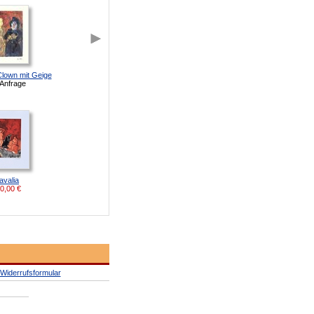
Clown mit Geige
 Anfrage
avalia
0,00
€
Widerrufsformular