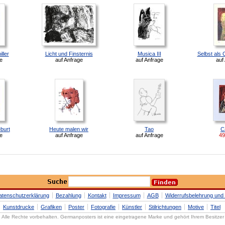
ller
Licht und Finsternis
Musica III
Selbst als 
e
auf Anfrage
auf Anfrage
auf
burt
Heute malen wir
Tao
C
e
auf Anfrage
auf Anfrage
49
atenschutzerklärung
Bezahlung
Kontakt
Impressum
AGB
Widerrufsbelehrung und 
Kunstdrucke
Grafiken
Poster
Fotografie
Künstler
Stilrichtungen
Motive
Titel
Alle Rechte vorbehalten. Germanposters ist eine eingetragene Marke und gehört Ihrem Besitzer