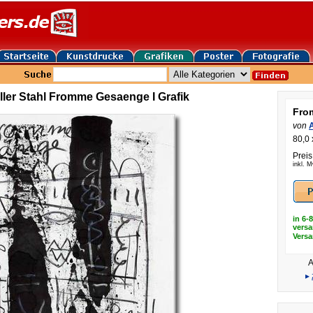
ler Stahl Fromme Gesaenge I Grafik
Fro
von
A
80,0 
Preis
inkl. 
in 6-
versa
Vers
A
▸