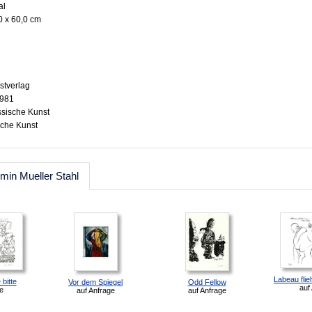
al
0 x 60,0 cm
stverlag
8981
ssische Kunst
sche Kunst
min Mueller Stahl
Labeau flie
bitte
Vor dem Spiegel
Odd Fellow
auf
e
auf Anfrage
auf Anfrage