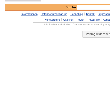
Informationen
Datenschutzerklärung
Bezahlung
Kontakt
Impress
Kunstdrucke
Grafiken
Poster
Fotografie
Künst
Alle Rechte vorbehalten. Germanposters ist eine eingetr
Vertrag widerrufe