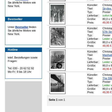
Sie ähnliche Motive wie
Künstler:
Christo
New York.
Titel:
Skyline
Typ:
Poster
Lieferbar:
sofort l
Bestseller
Größe:
80,0 x 
Preis:
49,95
€
Unter
Bestseller
finden
Künstler:
Christo
Sie ähnliche Motive wie
Titel:
57th Str
New York.
Typ:
Poster
Lieferbar:
Leider v
Größe:
80,0 x 
Preis:
49,95
€
Hotline
Künstler:
Christo
Titel:
Manhatt
telef. Bestellungen sowie
Typ:
Poster
Fragen:
Lieferbar:
Leider v
Größe:
80,0 x 
Tel: 030 - 20 62 52 92
Preis:
49,95
€
Mo-Fr: 9 bis 18 Uhr
Künstler:
Christo
Titel:
The 59t
Typ:
Poster
Lieferbar:
Leider v
Größe:
80,0 x 
Preis:
49,95
€
Seite 1
von 1