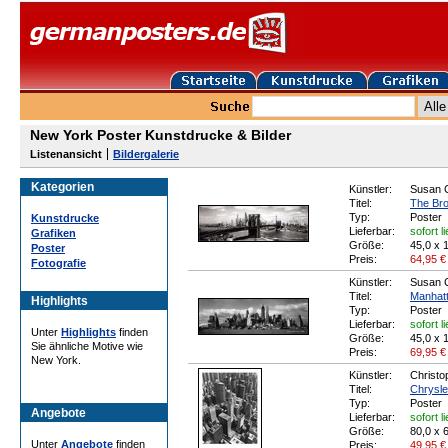
New York Poster Kunstdrucke & Bilder
Listenansicht
Bildergalerie
Kategorien
Künstler:
Susan C
Titel:
The Bro
Typ:
Poster
Kunstdrucke
Lieferbar:
sofort l
Grafiken
Größe:
45,0 x 
Poster
Preis:
64,95
€
Fotografie
Künstler:
Susan C
Titel:
Manhatt
Highlights
Typ:
Poster
Lieferbar:
sofort l
Unter
Highlights
finden
Größe:
45,0 x 
Sie ähnliche Motive wie
Preis:
69,95
€
New York.
Künstler:
Christo
Titel:
Chrysle
Typ:
Poster
Angebote
Lieferbar:
sofort l
Größe:
80,0 x 
Unter
Angebote
finden
Preis:
49,95
€