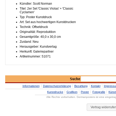
Künstler: Scott Norman
Titel: 2er Set 'Classic Violas' + 'Classic
Cyclamen'
Typ: Poster Kunstdruck
Art: Set aus hochwertigen Kunstdrucken
Technik: Offsetdruck
Originalität: Reproduktion
Gesamtgröße: 40,0 x 30,0 cm
Zustand: Neu
Herausgeber: Kunstverlag
Herkunft: Galeriepartner
Artikelnummer: 51071
Informationen
Datenschutzerklärung
Bezahlung
Kontakt
Impress
Kunstdrucke
Grafiken
Poster
Fotografie
Künst
Alle Rechte vorbehalten. Germanposters ist eine eingetr
Vertrag widerrufe