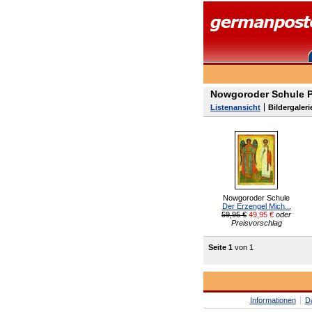
Nowgoroder Schule P
Listenansicht
Bildergaleri
Nowgoroder Schule
Der Erzengel Mich...
59,95 €
49,95
€
oder
Preisvorschlag
Seite 1
von 1
Informationen
D