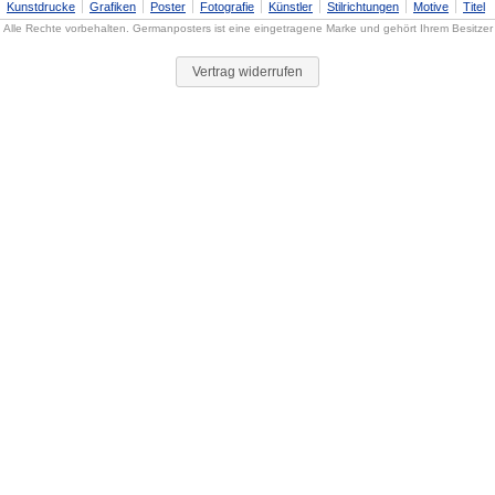
Kunstdrucke
Grafiken
Poster
Fotografie
Künstler
Stilrichtungen
Motive
Titel
Alle Rechte vorbehalten. Germanposters ist eine eingetragene Marke und gehört Ihrem Besitzer
Vertrag widerrufen