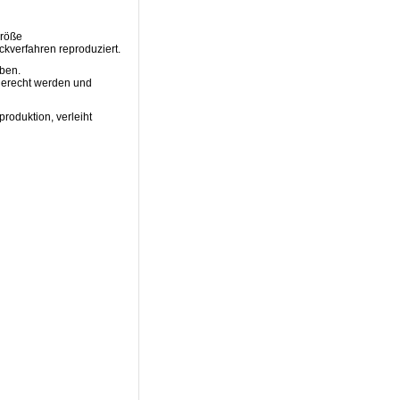
größe
kverfahren reproduziert.
eben.
gerecht werden und
roduktion, verleiht