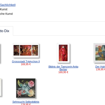
Sachlichkeit
Kunst
sche Kunst
to Dix
Grossstadt Triptychon II
169,95
€
Bildnis der Taenzerin Anita
Der Hah
Berber
139,95
169,95
€
Sehnsucht Selbstbildnis
129,95
€