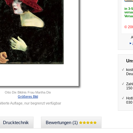
in 3-
versa
Vers
© 20
A
▸
Uns
kost
Deu
Zah
150
Otto Dix Bildnis Frau Martha Dix
Größeres Bild
Hotl
030 
itierte Auflage, nur begrenzt verfügbar
Drucktechnik
Bewertungen (1)