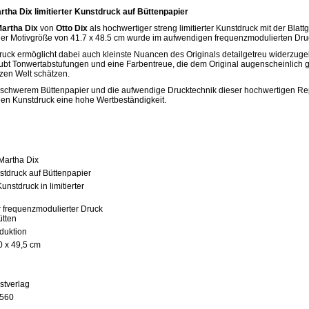
artha Dix limitierter Kunstdruck auf Büttenpapier
Martha Dix
von
Otto Dix
als hochwertiger streng limitierter Kunstdruck mit der Blatt
ner Motivgröße von 41.7 x 48.5 cm wurde im aufwendigen frequenzmodulierten Druc
ruck ermöglicht dabei auch kleinste Nuancen des Originals detailgetreu widerzug
ubt Tonwertabstufungen und eine Farbentreue, die dem Original augenscheinlich 
zen Welt schätzen.
uf schwerem Büttenpapier und die aufwendige Drucktechnik dieser hochwertigen Rep
en Kunstdruck eine hohe Wertbeständigkeit.
 Martha Dix
unstdruck auf Büttenpapier
unstdruck in limitierter
r frequenzmodulierter Druck
ütten
oduktion
0 x 49,5 cm
stverlag
7560