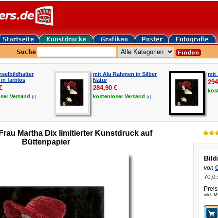
selbildhalter
mit Alu Rahmen in Silber
mit
in farblos
Natur
294
€
284,90
€
kos
[i]
[i]
oser
Versand
kostenloser
Versand
 Frau Martha Dix limitierter Kunstdruck auf
Büttenpapier
Bild
von
O
70,0 
Preis
inkl. 