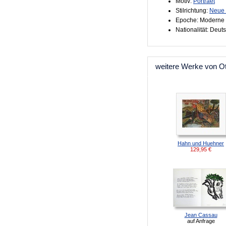
Motiv:
Portraet
Stilrichtung:
Neue 
Epoche: Moderne 
Nationalität: Deut
weitere Werke von Ot
Hahn und Huehner
129,95
€
Jean Cassau
auf Anfrage