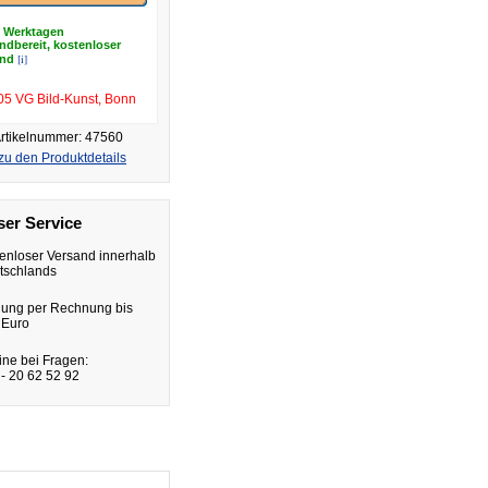
5 Werktagen
ndbereit, kostenloser
[i]
and
05 VG Bild-Kunst, Bonn
rtikelnummer: 47560
zu den Produktdetails
er Service
enloser Versand innerhalb
tschlands
lung per Rechnung bis
 Euro
ine bei Fragen:
- 20 62 52 92