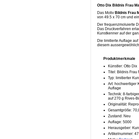
Otto Dix Bildnis Frau M
Das Motiv
Bildnis Frau 
von 49.5 x 70 cm und ei
Der frequenzmoluierte D
Das Druckverfahren erla
Kunstkenner auf der gan
Die limitierte Auflage a
diesem aussergewöhlich
Produktmerkmale
Künstler: Otto Dix
Titel: Bildnis Frau
Typ: limitierter K
Art: hochwertiger K
Auflage
Technik: 8-farbige
auf 270 g Rives-B
Originalität: Repr
Gesamtgröße: 70,
Zustand: Neu
Auflage: 5000
Herausgeber: Kun
Artikelnummer: 4