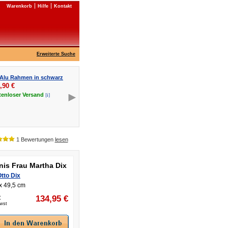
Warenkorb
Hilfe
Kontakt
Erweiterte Suche
 Alu Rahmen in schwarz
,90
€
[i]
tenloser
Versand
1 Bewertungen
lesen
nis Frau Martha Dix
tto Dix
x 49,5 cm
:
134,95
€
Mwst