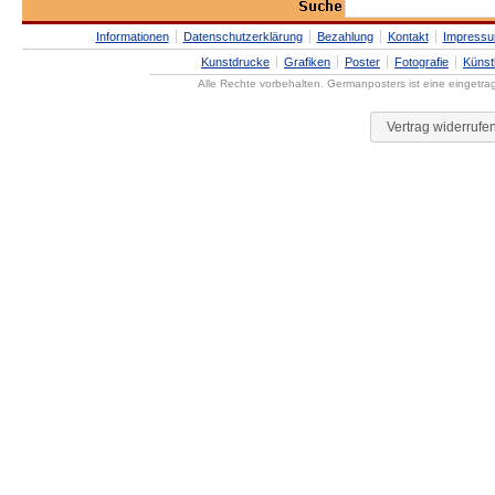
Informationen
Datenschutzerklärung
Bezahlung
Kontakt
Impress
Kunstdrucke
Grafiken
Poster
Fotografie
Künst
Alle Rechte vorbehalten. Germanposters ist eine eingetr
Vertrag widerrufe