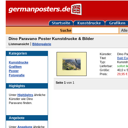
Dino Paravano Poster Kunstdrucke & Bilder
Listenansicht
Bildergalerie
Kategorien
Künstler:
Dino P
Titel:
Bald Ea
Typ:
Kunstd
Kunstdrucke
Lieferbar:
sofort l
Grafiken
Größe:
40,0 x 
Poster
Preis:
29,95
€
Fotografie
Seite 1
von 1
Highlights
Unter
Highlights
ähnliche
Künstler wie Dino
Paravano finden.
Angebote
Unter
Angebote
ähnliche