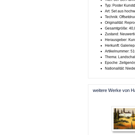
Typ: Poster Kunst
Art: Set aus hoch
Technik: Offsetdru
Originalität: Repr
Gesamtgröße: 40,
Zustand: Neuwert
Herausgeber: Kun
Herkunft: Galeriep
Artikelnummer: 5
Thema: Landschaf
Epoche: Zeitgenö
Nationalität: Nied
weitere Werke von 