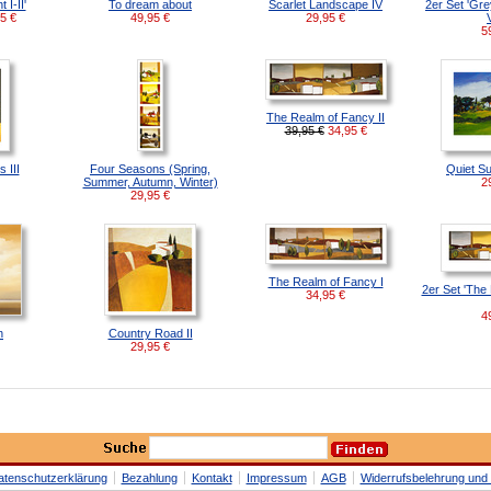
 I-II'
To dream about
Scarlet Landscape IV
2er Set 'Gre
95
€
49,95
€
29,95
€
5
The Realm of Fancy II
39,95 €
34,95
€
 III
Four Seasons (Spring,
Quiet Su
Summer, Autumn, Winter)
2
29,95
€
The Realm of Fancy I
2er Set 'The
34,95
€
4
h
Country Road II
29,95
€
atenschutzerklärung
Bezahlung
Kontakt
Impressum
AGB
Widerrufsbelehrung und 