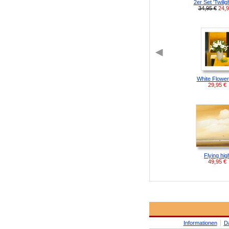
2er Set 'Twilight
34,95 €
24,
White Flowers
29,95
€
Flying hig
49,95
€
Informationen
D