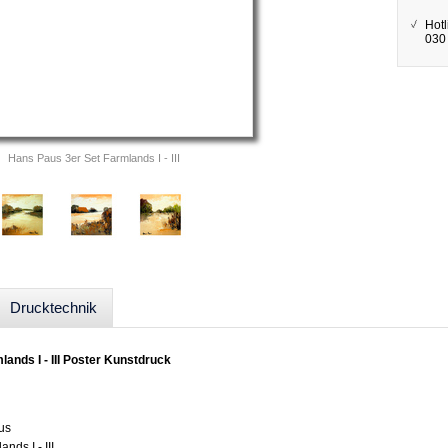
Hotl
030 
Hans Paus 3er Set Farmlands I - III
Drucktechnik
ands I - III Poster Kunstdruck
us
ands I - III