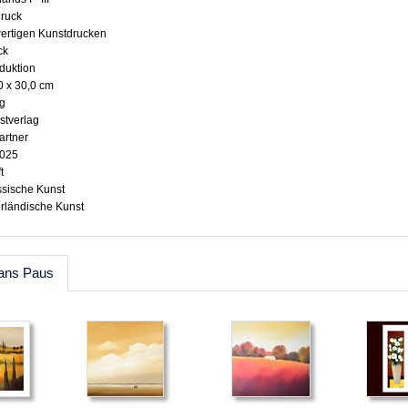
druck
wertigen Kunstdrucken
ck
oduktion
0 x 30,0 cm
ig
stverlag
artner
1025
t
ssische Kunst
erländische Kunst
Hans Paus