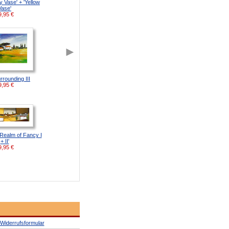
y Vase' + 'Yellow
Vase'
9,95
€
rrounding III
9,95
€
 Realm of Fancy I
+ II'
9,95
€
Widerrufsformular