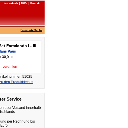
Warenkorb
Hilfe
Kontakt
Erweiterte Suche
Set Farmlands I - III
Hans Paus
x 30,0 cm
r vergriffen
rtikelnummer: 51025
zu den Produktdetails
er Service
enloser Versand innerhalb
tschlands
lung per Rechnung bis
 Euro