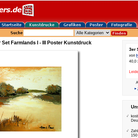
Set Farmlands I - III Poster Kunstdruck
3er 
von
40,0 
Leide
A
▸
Uns
kost
Deu
Zah
150