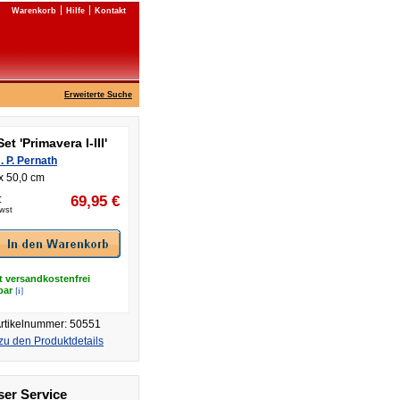
Warenkorb
Hilfe
Kontakt
Erweiterte Suche
Set 'Primavera I-III'
. P. Pernath
x 50,0 cm
:
69,95
€
Mwst
t versandkostenfrei
[i]
rbar
rtikelnummer: 50551
zu den Produktdetails
er Service