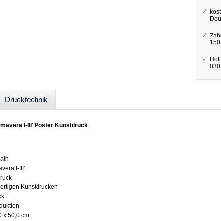
kost
Deu
Zah
150
Hotl
030 
Drucktechnik
rimavera I-III' Poster Kunstdruck
nath
vera I-III'
druck
wertigen Kunstdrucken
ck
oduktion
0 x 50,0 cm