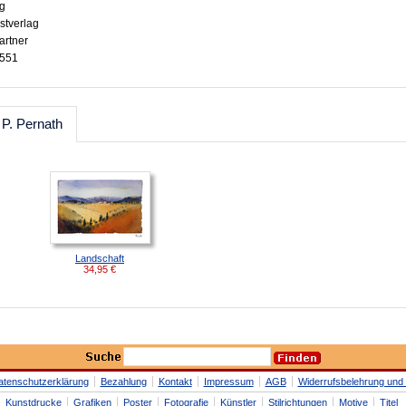
ig
stverlag
artner
0551
 P. Pernath
Landschaft
34,95
€
atenschutzerklärung
Bezahlung
Kontakt
Impressum
AGB
Widerrufsbelehrung und 
Kunstdrucke
Grafiken
Poster
Fotografie
Künstler
Stilrichtungen
Motive
Titel