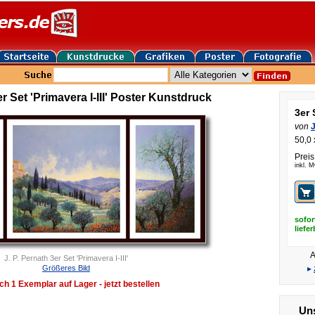
er Set 'Primavera I-III' Poster Kunstdruck
3er 
von
J
50,0 
Preis
inkl. 
sofor
liefe
A
J. P. Pernath 3er Set 'Primavera I-III'
Größeres Bild
▸
ch 1 Exemplar auf Lager - jetzt bestellen
Uns