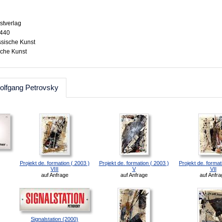
stverlag
4440
ssische Kunst
sche Kunst
olfgang Petrovsky
Projekt de. formation ( 2003 )
Projekt de. formation ( 2003 )
Projekt de. format
VIII
V
VII
auf Anfrage
auf Anfrage
auf Anfra
Signalstation (2000)