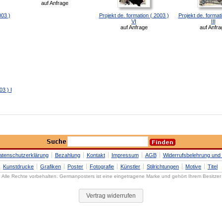
auf Anfrage
003 )
Projekt de. formation ( 2003 )
Projekt de. format
VI
III
auf Anfrage
auf Anfra
03 ) I
atenschutzerklärung
Bezahlung
Kontakt
Impressum
AGB
Widerrufsbelehrung und 
Kunstdrucke
Grafiken
Poster
Fotografie
Künstler
Stilrichtungen
Motive
Titel
Alle Rechte vorbehalten. Germanposters ist eine eingetragene Marke und gehört Ihrem Besitzer
Vertrag widerrufen