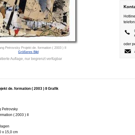
Konta
Hotlin
telefo
oder p
ng Petrovsky Projekt de. formation ( 2003 ) II
Größeres Bild
itierte Auflage, nur begrenzt verfügbar
kt de. formation ( 2003 ) II Grafik
g Petrovsky
ormation ( 2003 ) II
llagen
0 x 15,0 cm