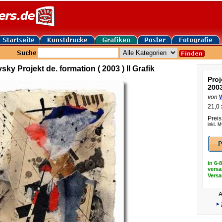
ky Projekt de. formation ( 2003 ) II Grafik
Proj
2003
von
21,0 
Preis
inkl. 
in 6-
versa
Vers
A
▸