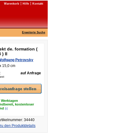
Warenkorb
Hilfe
Kontakt
Erweiterte Suche
ekt de. formation (
 ) II
Wolfgang Petrovsky
x 15,0 cm
:
auf Anfrage
Mwst
8 Werktagen
ndbereit, kostenloser
[i]
and
rtikelnummer: 34440
zu den Produktdetails