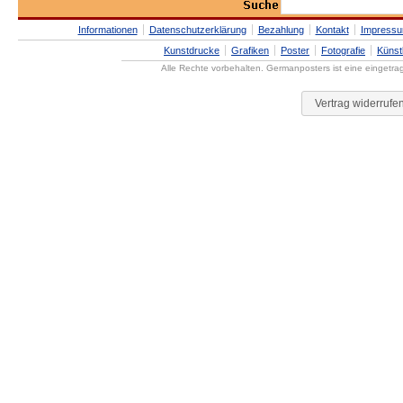
Informationen
Datenschutzerklärung
Bezahlung
Kontakt
Impress
Kunstdrucke
Grafiken
Poster
Fotografie
Künst
Alle Rechte vorbehalten. Germanposters ist eine eingetr
Vertrag widerrufe