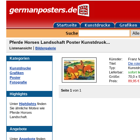
Pferde Horses Landschaft Poster Kunstdruck...
Listenansicht
Bildergalerie
Kategorien
Künstler:
Franz 
Titel:
Die rot
Typ:
Kunstd
Kunstdrucke
Lieferbar:
sofort l
Grafiken
Größe:
70,0 x 
Poster
Preis:
89,95
€
Fotografie
Seite 1
von 1
Highlights
Unter
Highlights
finden
Sie ähnliche Motive wie
Pferde Horses
Landschaft.
Angebote
Unter
Angebote
finden