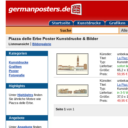
Piazza delle Erbe Poster Kunstdrucke & Bilder
Listenansicht
Bildergalerie
Kategorien
Künstler:
unbekan
Titel:
La Piazz
Typ:
Kunstd
Kunstdrucke
Lieferbar:
sofort l
Grafiken
Größe:
65,2 x 
Poster
Preis:
59,95
€
Fotografie
Künstler:
unbekan
Titel:
La Piazz
Highlights
Typ:
Kunstd
Lieferbar:
in 3-5 
Unter
Highlights
finden
Größe:
37,0 x 
Sie ähnliche Motive wie
Preis:
49,95
€
Piazza delle Erbe.
Seite 1
von 1
Angebote
Unter
Angebote
finden