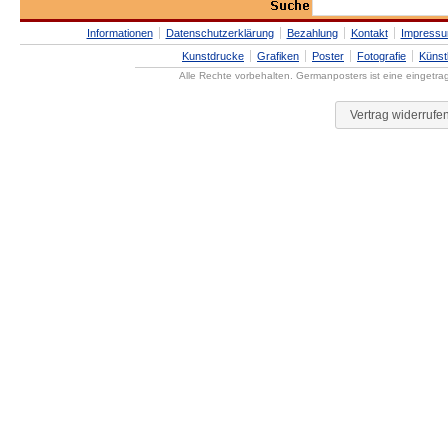
Informationen
Datenschutzerklärung
Bezahlung
Kontakt
Impress
Kunstdrucke
Grafiken
Poster
Fotografie
Künst
Alle Rechte vorbehalten. Germanposters ist eine eingetr
Vertrag widerrufe