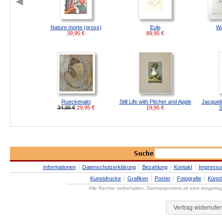
Nature morte (gross)
Eule
Wa
39,95
€
89,95
€
Rueckenakt
Still Life with Pitcher and Apple
Jacqueli
34,95 €
29,95
€
19,95
€
S
Informationen
Datenschutzerklärung
Bezahlung
Kontakt
Impress
Kunstdrucke
Grafiken
Poster
Fotografie
Künst
Alle Rechte vorbehalten. Germanposters ist eine eingetr
Vertrag widerrufe