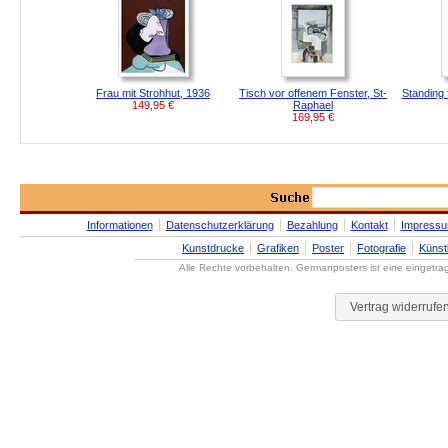
Frau mit Strohhut, 1936
Tisch vor offenem Fenster, St-
Standing 
149,95
€
Raphael
169,95
€
Informationen
Datenschutzerklärung
Bezahlung
Kontakt
Impress
Kunstdrucke
Grafiken
Poster
Fotografie
Künst
Alle Rechte vorbehalten. Germanposters ist eine eingetr
Vertrag widerrufe