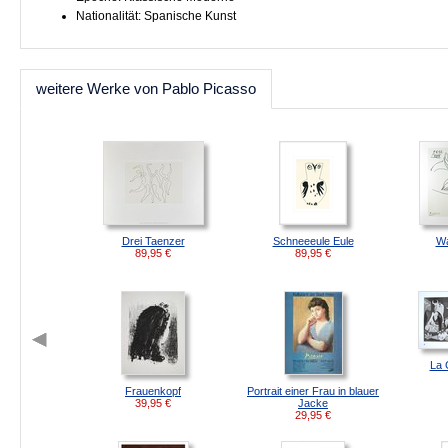
Nationalität: Spanische Kunst
weitere Werke von Pablo Picasso
Drei Taenzer
Schneeeule Eule
Wa
89,95
€
89,95
€
La 
Frauenkopf
Portrait einer Frau in blauer
39,95
€
Jacke
29,95
€