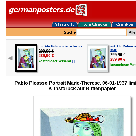
mit Alu Rahmen in schwarz
mit Alu Rahmen 
matt
299,90 €
299,90 €
289,90
€
289,90
€
[i]
kostenloser
Versand
kostenloser
Ver
Pablo Picasso Portrait Marie-Therese, 06-01-1937 limit
Kunstdruck auf Büttenpapier