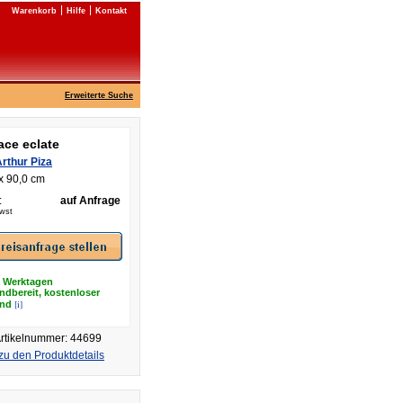
Warenkorb
Hilfe
Kontakt
Erweiterte Suche
ace eclate
rthur Piza
x 90,0 cm
:
auf Anfrage
Mwst
8 Werktagen
ndbereit, kostenloser
[i]
and
rtikelnummer: 44699
zu den Produktdetails