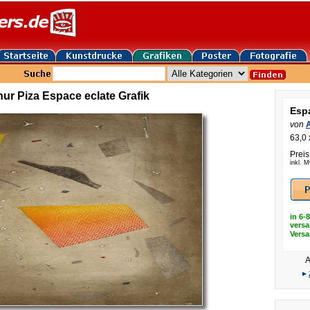
hur Piza Espace eclate Grafik
Esp
von
A
63,0 
Preis
inkl. 
in 6-
versa
Vers
A
▸