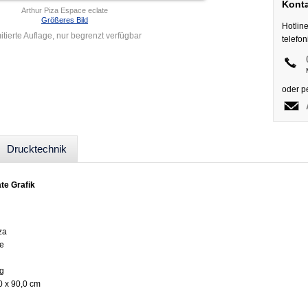
Konta
Arthur Piza Espace eclate
Größeres Bild
Hotlin
itierte Auflage, nur begrenzt verfügbar
telefo
oder p
Drucktechnik
te Grafik
za
te
ng
0 x 90,0 cm