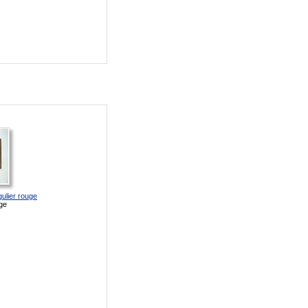
ulier rouge
ge