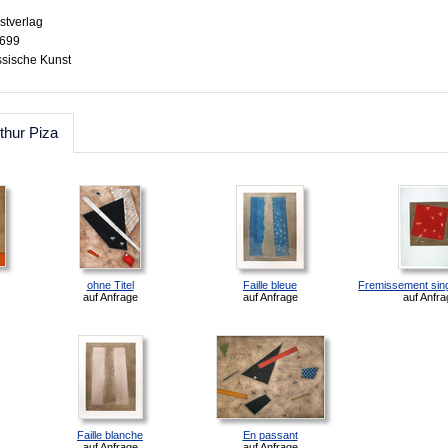
stverlag
4699
ssische Kunst
thur Piza
ohne Titel
Faille bleue
Fremissement sing
auf Anfrage
auf Anfrage
auf Anfra
Faille blanche
En passant
auf Anfrage
auf Anfrage