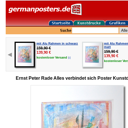
mit Alu Rahmen in schwarz
mit Alu Rahmen 
matt
159,90 €
159,90 €
139,90
€
139,90
€
[i]
kostenloser
Versand
kostenloser
Ve
Ernst Peter Rade Alles verbindet sich Poster Kunst