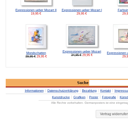
Expressionen ueber Mozart II
Expressionen ueber Mozart I
Farbsin
19,95
€
29,95
€
29,
Expressionen ueber Mozart
Mondschatten
Expressionen u
34,95 €
29,95
€
39,95 €
29,95
€
29,
Informationen
Datenschutzerklärung
Bezahlung
Kontakt
Impress
Kunstdrucke
Grafiken
Poster
Fotografie
Künst
Alle Rechte vorbehalten. Germanposters ist eine eingetr
Vertrag widerrufe