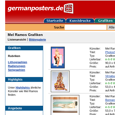
Mel Ramos Grafiken
Listenansicht
Bildergalerie
Grafiken
Künstler:
Mel Ra
Titel:
Photosh
Typ:
Grafike
Rubriken
Lieferbar:
in 6-8 
Lithographien
Größe:
90,0 x 
Radierungen
Preis:
auf Anf
Serigraphien
Künstler:
Mel Ra
Titel:
Virnabu
Highlights
Typ:
Grafike
Lieferbar:
in 6-8 
Größe:
53,0 x 
Unter
Highlights
ähnliche
Preis:
auf Anf
Künstler wie Mel Ramos
finden.
Künstler:
Mel Ra
Titel:
Bonnar
Typ:
Grafike
Lieferbar:
in 6-8 
Angebote
Größe:
53,0 x 
Preis:
auf Anf