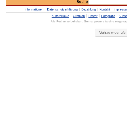
Informationen
Datenschutzerklärung
Bezahlung
Kontakt
Impress
Kunstdrucke
Grafiken
Poster
Fotografie
Künst
Alle Rechte vorbehalten. Germanposters ist eine eingetr
Vertrag widerrufe