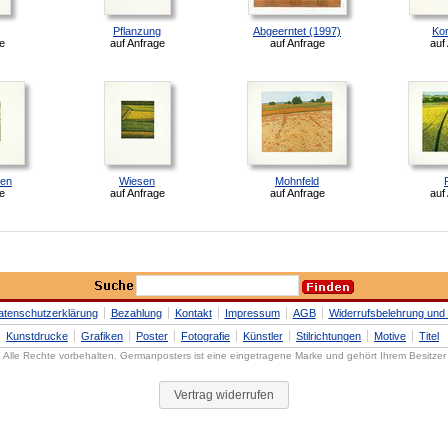
Pflanzung
Abgeerntet (1997)
Kor
e
auf Anfrage
auf Anfrage
auf
ten
Wiesen
Mohnfeld
e
auf Anfrage
auf Anfrage
auf
atenschutzerklärung
Bezahlung
Kontakt
Impressum
AGB
Widerrufsbelehrung und 
Kunstdrucke
Grafiken
Poster
Fotografie
Künstler
Stilrichtungen
Motive
Titel
Alle Rechte vorbehalten. Germanposters ist eine eingetragene Marke und gehört Ihrem Besitzer
Vertrag widerrufen