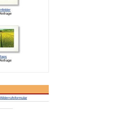
nfelder
 Anfrage
Raps
 Anfrage
Widerrufsformular