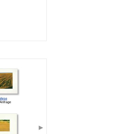
iese
 Anfrage