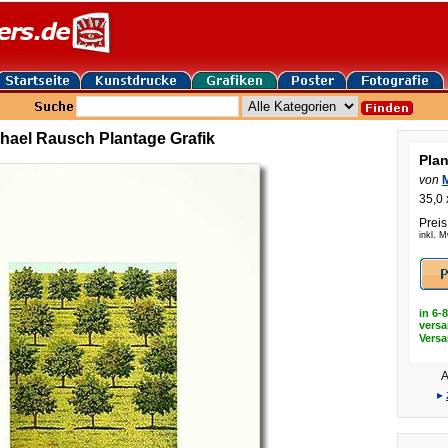
hael Rausch Plantage Grafik
Pla
von
35,0 
Preis
inkl. 
in 6-
versa
Vers
A
▸