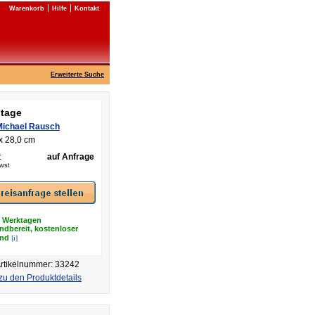
Warenkorb
Hilfe
Kontakt
Erweiterte Suche
ntage
Michael Rausch
x 28,0 cm
:
auf Anfrage
Mwst
8 Werktagen
ndbereit, kostenloser
[i]
and
rtikelnummer: 33242
zu den Produktdetails