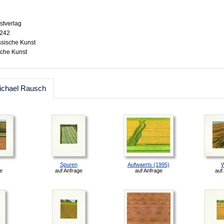
stverlag
3242
ssische Kunst
sche Kunst
ichael Rausch
Spuren
Aufwaerts (1995)
W
e
auf Anfrage
auf Anfrage
auf