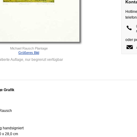
Konta
Hotlin
telefo
oder p
Michael Rausch Plantage
Größeres Bild
itierte Auflage, nur begrenzt verfügbar
e Grafik
 Rausch
g handsigniert
0 x 28,0 cm