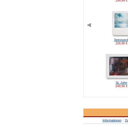
159,95
€
Seestuec
159,95
€
St. John
249,95
€
Informationen
D