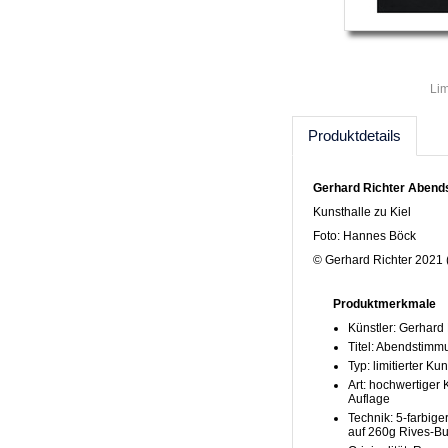
Lim
Produktdetails
Gerhard Richter Abends
Kunsthalle zu Kiel
Foto: Hannes Böck
© Gerhard Richter 2021
Produktmerkmale
Künstler: Gerhard 
Titel: Abendstimm
Typ: limitierter K
Art: hochwertiger K
Auflage
Technik: 5-farbige
auf 260g Rives-Bu