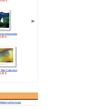
0,00
€
euschwanstein
9,95
€
Bild Collection
9,95
€
Widerrufsformular