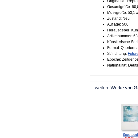
Originalität: Repr
Gesamtgröße: 60,
Motivgröße: 53,1 
Zustand: Neu
Auflage: 500
Herausgeber: Kun
Artikelnummer: 6
Künstlerische Ser
Format: Querforma
Stilrichtung:
Fotor
Epoche: Zeitgenö
Nationalität: Deut
weitere Werke von Ge
Seestuec