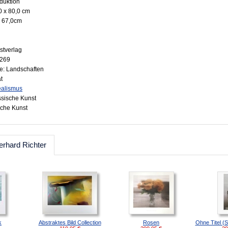
oduktion
0 x 80,0 cm
x 67,0cm
stverlag
3269
ie: Landschaften
t
ealismus
ssische Kunst
sche Kunst
rhard Richter
k
Abstraktes Bild Collection
Rosen
Ohne Titel (