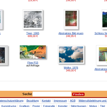
119,95
€
299,95
€
29
k
Tiger, 1965
Abstraktes Bild gruen
Schloss N
699,00
€
249,95
€
5
Flow P15
auf Anfrage
Wolke, 1976
Abstraktes 
349,00
€
7
atenschutzerklärung
Bezahlung
Kontakt
Impressum
AGB
Widerrufsbelehrung und 
Kunstdrucke
Grafiken
Poster
Fotografie
Künstler
Stilrichtungen
Motive
Titel