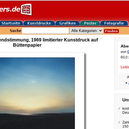
ndstimmung, 1969 limitierter Kunstdruck auf
Büttenpapier
Abe
von
60,0 
Leide
A
▸
Uns
kost
Deu
Zah
150