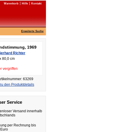
Warenkorb
Hilfe
Kontakt
Erweiterte Suche
ndstimmung, 1969
Gerhard Richter
x 80,0 cm
r vergriffen
rtikelnummer: 63269
zu den Produktdetails
er Service
enloser Versand innerhalb
tschlands
lung per Rechnung bis
 Euro