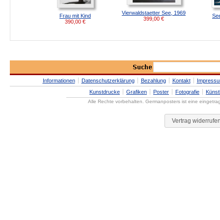
Vierwaldstaetter See, 1969
Frau mit Kind
Se
399,00
€
390,00
€
Informationen
Datenschutzerklärung
Bezahlung
Kontakt
Impress
Kunstdrucke
Grafiken
Poster
Fotografie
Künst
Alle Rechte vorbehalten. Germanposters ist eine eingetr
Vertrag widerrufe