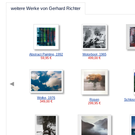
weitere Werke von Gerhard Richter
Abstract Painting, 1992
Motorboot, 1965
59,95
€
499,00
€
Wolke, 1976
Rosen
Schlos
349,00
€
299,95
€