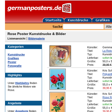
Rose Poster Kunstdrucke & Bilder
Listenansicht
Bildergalerie
Kategorien
Künstler:
Gemma
Titel:
La Rein
Typ:
Kunstd
Kunstdrucke
Lieferbar:
sofort l
Grafiken
Größe:
50,0 x 
Poster
Preis:
39,95 €
Fotografie
Künstler:
Kris Sc
Titel:
Polyant
Highlights
Typ:
Kunstd
Lieferbar:
sofort l
Unter
Highlights
finden
Größe:
55,0 x 
Sie ähnliche Motive wie
Preis:
39,95
€
Rose.
Künstler:
Kris Sc
Titel:
Rose R
Typ:
Kunstd
Angebote
Lieferbar:
sofort l
Größe:
55,0 x 
Unter
Angebote
finden
Preis:
39,95
€