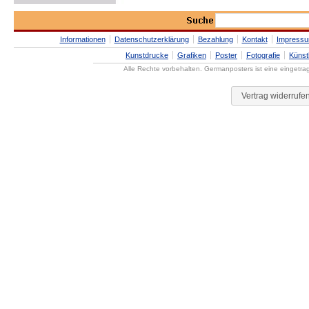
Informationen
Datenschutzerklärung
Bezahlung
Kontakt
Impress
Kunstdrucke
Grafiken
Poster
Fotografie
Künst
Alle Rechte vorbehalten. Germanposters ist eine eingetr
Vertrag widerrufe