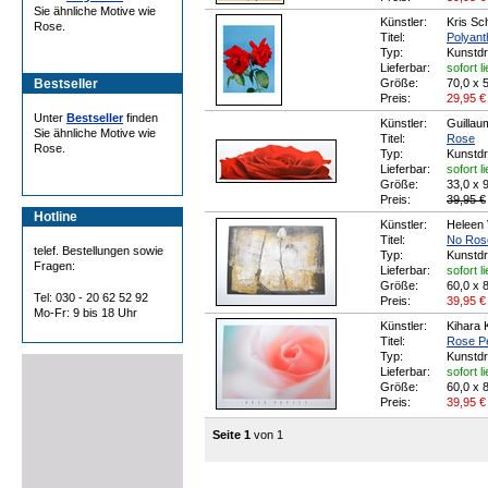
Sie ähnliche Motive wie
Künstler:
Kris Sc
Rose.
Titel:
Polyant
Typ:
Kunstd
Lieferbar:
sofort l
Bestseller
Größe:
70,0 x 
Preis:
29,95
€
Unter
Bestseller
finden
Künstler:
Guillau
Sie ähnliche Motive wie
Titel:
Rose
Rose.
Typ:
Kunstd
Lieferbar:
sofort l
Größe:
33,0 x 
Preis:
39,95 €
Hotline
Künstler:
Heleen 
Titel:
No Rose 
telef. Bestellungen sowie
Typ:
Kunstd
Fragen:
Lieferbar:
sofort l
Größe:
60,0 x 
Tel: 030 - 20 62 52 92
Preis:
39,95
€
Mo-Fr: 9 bis 18 Uhr
Künstler:
Kihara 
Titel:
Rose Pe
Typ:
Kunstd
Lieferbar:
sofort l
Größe:
60,0 x 
Preis:
39,95
€
Seite 1
von 1