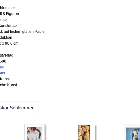
Schlemmer
ll 8 Figuren
druck
 Kunstdruck
ck auf festem glatten Papier
oduktion
0 x 90,0 cm
stverlag
7598
all
aus
Kunst
sche Kunst
Oskar Schlemmer