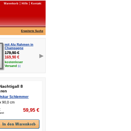
Warenkorb
Hilfe
Kontakt
Erweiterte Suche
mit Alu Rahmen in
Champagne
179,90 €
169,90
€
kostenloser
[i]
Versand
Nachtigall 8
uren
Oskar Schlemmer
x 90,0 cm
:
59,95
€
Mwst