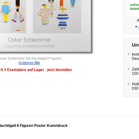
sofor
liefe
A
▸
Uns
kost
skar Schlemmer Die Nachtigall 8 Figuren
Deu
Größeres Bild
Zah
h 3 Exemplare auf Lager - jetzt bestellen
150
Hotl
030 
chtigall 8 Figuren Poster Kunstdruck