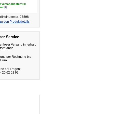
t versandkostenfrei
[i]
rbar
rtikelnummer: 27598
zu den Produktdetails
er Service
enloser Versand innerhalb
tschlands
lung per Rechnung bis
 Euro
ine bei Fragen:
- 20 62 52 92