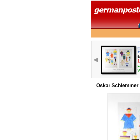
m
s
1
1
k
V
Oskar Schlemmer D