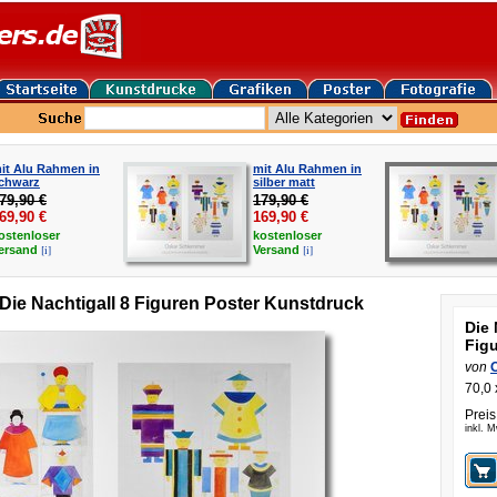
it Alu Rahmen in
mit Alu Rahmen in
chwarz
silber matt
79,90 €
179,90 €
69,90
€
169,90
€
ostenloser
kostenloser
[i]
[i]
ersand
Versand
ie Nachtigall 8 Figuren Poster Kunstdruck
Die 
Fig
von
70,0 
Preis
inkl. 