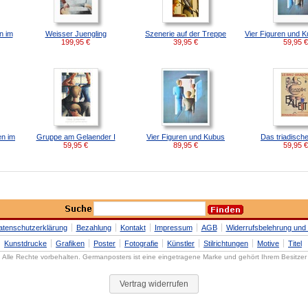
n im
Weisser Juengling
Szenerie auf der Treppe
Vier Figuren und K
199,95
€
39,95
€
59,95
€
en im
Gruppe am Gelaender I
Vier Figuren und Kubus
Das triadische
59,95
€
89,95
€
59,95
€
atenschutzerklärung
Bezahlung
Kontakt
Impressum
AGB
Widerrufsbelehrung und 
Kunstdrucke
Grafiken
Poster
Fotografie
Künstler
Stilrichtungen
Motive
Titel
Alle Rechte vorbehalten. Germanposters ist eine eingetragene Marke und gehört Ihrem Besitzer
Vertrag widerrufen