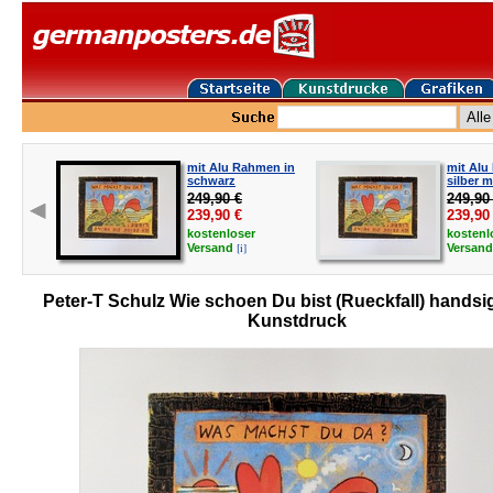
mit Alu Rahmen in
mit Alu
schwarz
silber m
249,90 €
249,90
239,90
€
239,90
kostenloser
kostenl
[i]
Versand
Versan
Peter-T Schulz Wie schoen Du bist (Rueckfall) handsig
Kunstdruck