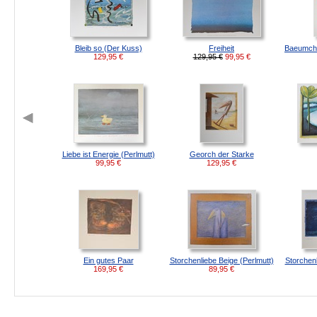
Bleib so (Der Kuss)
Freiheit
Baeumche
129,95
€
129,95 €
99,95
€
Liebe ist Energie (Perlmutt)
Georch der Starke
99,95
€
129,95
€
Ein gutes Paar
Storchenliebe Beige (Perlmutt)
Storchenl
169,95
€
89,95
€