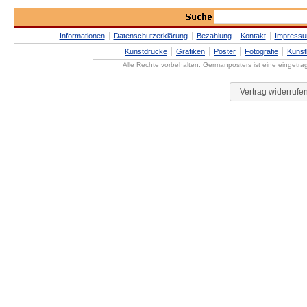
Informationen
Datenschutzerklärung
Bezahlung
Kontakt
Impress
Kunstdrucke
Grafiken
Poster
Fotografie
Künst
Alle Rechte vorbehalten. Germanposters ist eine eingetr
Vertrag widerrufe