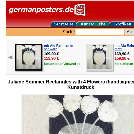
mit Alu Rahmen in
mit Alu Rahm
schwarz
matt
169,90 €
169,90 €
159,90
€
159,90
€
[i]
kostenloser
Versand
kostenloser
Juliane Sommer Rectangles with 4 Flowers (handsignier
Kunstdruck