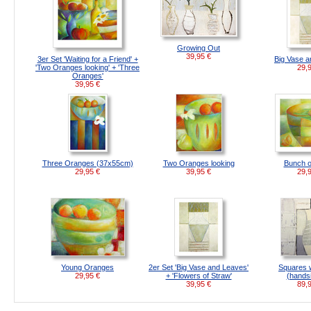
Growing Out
39,95
€
3er Set 'Waiting for a Friend' +
Big Vase 
'Two Oranges looking' + 'Three
29,
Oranges'
39,95
€
Three Oranges (37x55cm)
Two Oranges looking
Bunch o
29,95
€
39,95
€
29,
Young Oranges
2er Set 'Big Vase and Leaves'
Squares 
29,95
€
+ 'Flowers of Straw'
(handsi
39,95
€
89,