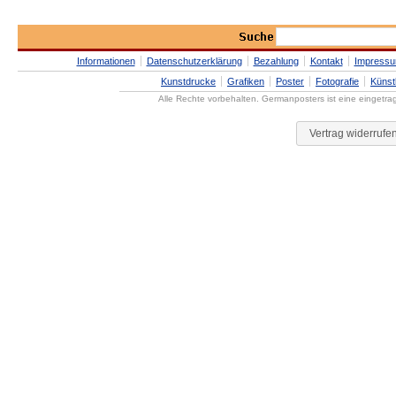
Informationen
Datenschutzerklärung
Bezahlung
Kontakt
Impress
Kunstdrucke
Grafiken
Poster
Fotografie
Künst
Alle Rechte vorbehalten. Germanposters ist eine eingetr
Vertrag widerrufe