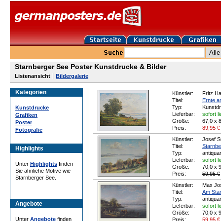
Starnberger See Poster Kunstdrucke & Bilder
Listenansicht
Bildergalerie
Kategorien
Künstler:
Fritz H
Titel:
Ernte a
Typ:
Kunstd
Kunstdrucke
Lieferbar:
sofort l
Grafiken
Größe:
67,0 x 
Poster
Preis:
89,95
€
Fotografie
Künstler:
Josef 
Titel:
Starnbe
Highlights
Typ:
antiqua
Lieferbar:
sofort l
Unter
Highlights
finden
Größe:
70,0 x 
Sie ähnliche Motive wie
Preis:
59,95 €
Starnberger See.
Künstler:
Max Jo
Titel:
Am Star
Typ:
antiqua
Angebote
Lieferbar:
sofort l
Größe:
70,0 x 
Unter
Angebote
finden
Preis:
59,95
€