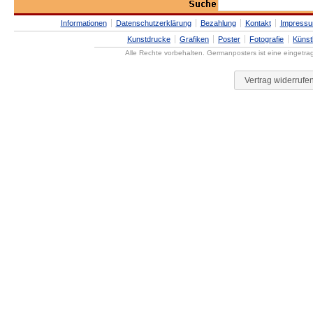
Informationen
Datenschutzerklärung
Bezahlung
Kontakt
Impress
Kunstdrucke
Grafiken
Poster
Fotografie
Künst
Alle Rechte vorbehalten. Germanposters ist eine eingetr
Vertrag widerrufe