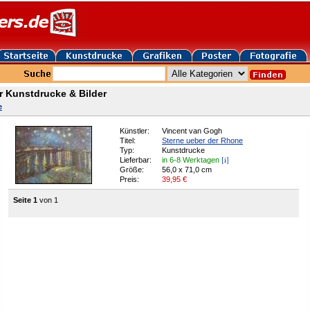
r Kunstdrucke & Bilder
e
Künstler:
Vincent van Gogh
Titel:
Sterne ueber der Rhone
Typ:
Kunstdrucke
[i]
Lieferbar:
in 6-8 Werktagen
Größe:
56,0 x 71,0 cm
Preis:
39,95
€
Seite 1
von 1