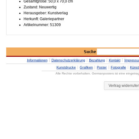
Gesamtgröße: 50,0 x 70,0 cm
Zustand: Neuwertig
Herausgeber: Kunstverlag
Herkunft: Galeriepartner
Artikelnummer: 51309
Informationen
Datenschutzerklärung
Bezahlung
Kontakt
Impress
Kunstdrucke
Grafiken
Poster
Fotografie
Künst
Alle Rechte vorbehalten. Germanposters ist eine eingetr
Vertrag widerrufe