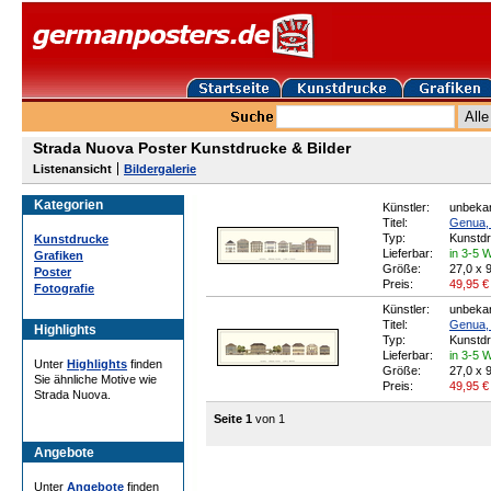
Strada Nuova Poster Kunstdrucke & Bilder
Listenansicht
Bildergalerie
Kategorien
Künstler:
unbekan
Titel:
Genua, 
Typ:
Kunstd
Kunstdrucke
Lieferbar:
in 3-5 
Grafiken
Größe:
27,0 x 
Poster
Preis:
49,95
€
Fotografie
Künstler:
unbekan
Titel:
Genua, 
Highlights
Typ:
Kunstd
Lieferbar:
in 3-5 
Unter
Highlights
finden
Größe:
27,0 x 
Sie ähnliche Motive wie
Preis:
49,95
€
Strada Nuova.
Seite 1
von 1
Angebote
Unter
Angebote
finden