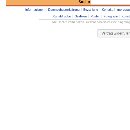
Informationen
Datenschutzerklärung
Bezahlung
Kontakt
Impress
Kunstdrucke
Grafiken
Poster
Fotografie
Künst
Alle Rechte vorbehalten. Germanposters ist eine eingetr
Vertrag widerrufe