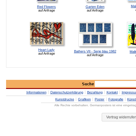
Mal
Red Flowers
Garten Eden
auf Anfrage
auf Anfrage
Heart Lady
Bathers VII - Serie blau 1982
Mal
auf Anfrage
auf Anfrage
Informationen
Datenschutzerklärung
Bezahlung
Kontakt
Impress
Kunstdrucke
Grafiken
Poster
Fotografie
Künst
Alle Rechte vorbehalten. Germanposters ist eine eingetr
Vertrag widerrufe