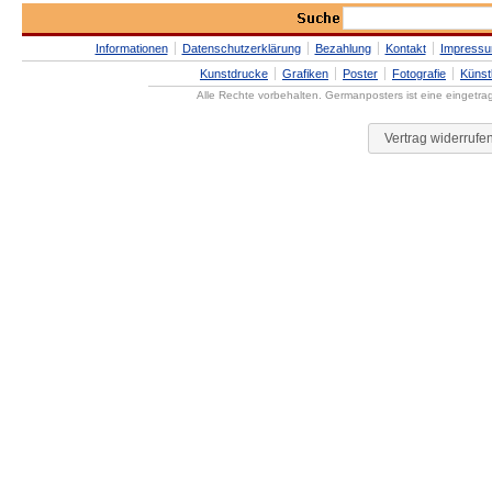
Informationen
Datenschutzerklärung
Bezahlung
Kontakt
Impress
Kunstdrucke
Grafiken
Poster
Fotografie
Künst
Alle Rechte vorbehalten. Germanposters ist eine eingetr
Vertrag widerrufe