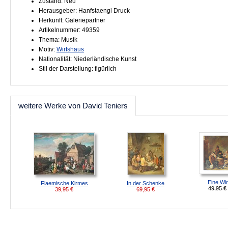
Zustand: Neu
Herausgeber: Hanfstaengl Druck
Herkunft: Galeriepartner
Artikelnummer: 49359
Thema: Musik
Motiv:
Wirtshaus
Nationalität: Niederländische Kunst
Stil der Darstellung: figürlich
weitere Werke von David Teniers
Eine Wi
Flaemische Kirmes
In der Schenke
49,95 €
39,95
€
69,95
€