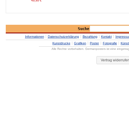
49,95
€
Informationen
Datenschutzerklärung
Bezahlung
Kontakt
Impress
Kunstdrucke
Grafiken
Poster
Fotografie
Künst
Alle Rechte vorbehalten. Germanposters ist eine eingetr
Vertrag widerrufe