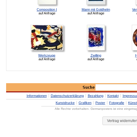
Composition I
Mann mit Goldhelm
Ver
auf Anfrage
auf Anfrage
Werkzeuge
Zwilling
H
auf Anfrage
auf Anfrage
Informationen
Datenschutzerklärung
Bezahlung
Kontakt
Impress
Kunstdrucke
Grafiken
Poster
Fotografie
Künst
Alle Rechte vorbehalten. Germanposters ist eine eingetr
Vertrag widerrufe