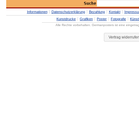
Informationen
Datenschutzerklärung
Bezahlung
Kontakt
Impress
Kunstdrucke
Grafiken
Poster
Fotografie
Künst
Alle Rechte vorbehalten. Germanposters ist eine eingetr
Vertrag widerrufe