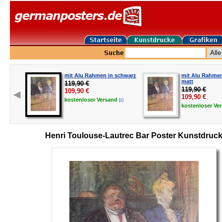
mit Alu Rahmen in schwarz
mit Alu Rahmen 
matt
119,90 €
119,90 €
109,90
€
109,90
€
[i]
kostenloser
Versand
kostenloser
Ve
Henri Toulouse-Lautrec Bar Poster Kunstdruc