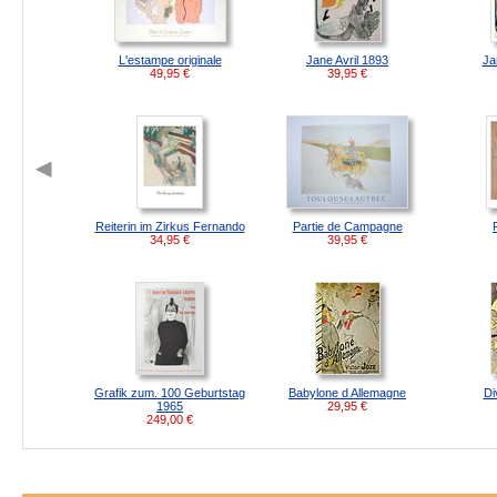
L'estampe originale
Jane Avril 1893
Ja
49,95
€
39,95
€
Reiterin im Zirkus Fernando
Partie de Campagne
34,95
€
39,95
€
Grafik zum. 100 Geburtstag
Babylone d Allemagne
Di
1965
29,95
€
249,00
€